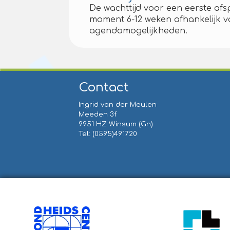
De wachttijd voor een eerste afs
moment 6-12 weken afhankelijk v
agendamogelijkheden.
Contact
Ingrid van der Meulen
Meeden 3f
9951 HZ Winsum (Gn)
Tel: (0595)491720