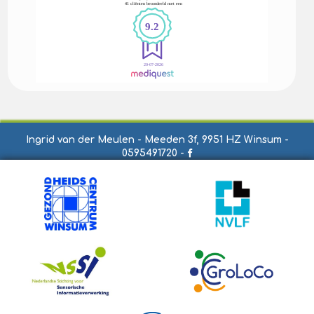
Ingrid van der Meulen - Meeden 3f, 9951 HZ Winsum -
0595491720 -